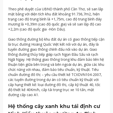
Theo phê duyệt của UBND thành phố Cần Thơ, sẽ san lắp
mặt bằng với diện tích khu đất khoảng 91.736,7m2, hiện
trạng cao độ trung bình là +1,75m, cao độ trung bình đáy
mương là +0,39m (cao độ quốc gia) và sẽ san lắp độ cao
+2,2m (cao độ quốc gia -Hòn Dấu).
Giao thông đường bộ khu đất dự án có giao thông tiếp cận
là trục đường Hoàng Quốc Việt kết nối với dự án, đây là
tuyến đường giao thông chính đấu nối vào dự án. Giao
thông đường thủy tiếp giáp rạch Ngọn Đầu Sấu và rạch
Ngã Ngay. Hệ thống giao thông trong khu đảm bảo liên hệ
thuận tiện giữa bên trong và bên ngoài dự án, giữa các khu
chức năng với nhau, đảm bảo tiêu chuẩn, kỹ thuật. Tiêu
chuẩn đường đô thị – yêu cầu thiết kế TCXDVN104-2007,
các tuyến đường trong dự án có tiêu chuẩn kỹ thuật với
cấp hạng thiết kế: loại đường đô thị, cấp kỹ thuật 40, tốc
độ thiết kế 40Km/h, cấp tải trọng trục xe 10 tấn, mặt
đường cấp cao A1.
Hệ thống cây xanh khu tái định cư