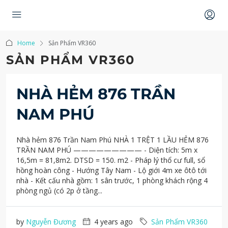
Home
Sản Phẩm VR360
SẢN PHẨM VR360
NHÀ HẺM 876 TRẦN
NAM PHÚ
Nhà hẻm 876 Trần Nam Phú NHÀ 1 TRỆT 1 LẦU HẺM 876
TRẦN NAM PHÚ ————————— - Diện tích: 5m x
16,5m = 81,8m2. DTSD = 150. m2 - Pháp lý thổ cư full, sổ
hồng hoàn công - Hướng Tây Nam - Lộ giới 4m xe ôtô tới
nhà - Kết cấu nhà gồm: 1 sân trước, 1 phòng khách rộng 4
phòng ngủ (có 2p ở tầng...
by
Nguyễn Đương
4 years ago
Sản Phẩm VR360