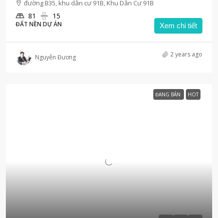
đường B35, khu dân cư 91B, Khu Dân Cư 91B
81
15
ĐẤT NỀN DỰ ÁN
Xem chi tiết
2 years ago
Nguyễn Đương
ĐANG BÁN
HOT