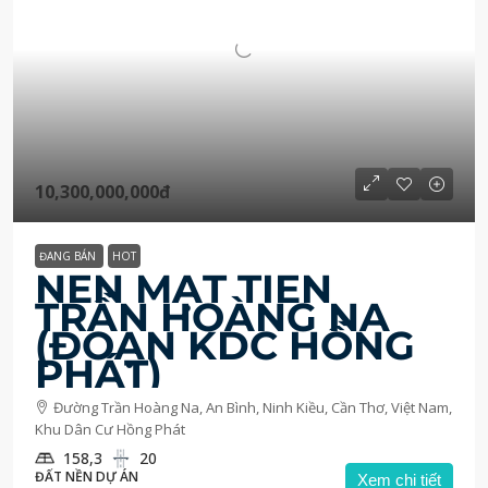
10,300,000,000đ
ĐANG BÁN
HOT
NỀN MẶT TIỀN
TRẦN HOÀNG NA
(ĐOẠN KDC HỒNG
PHÁT)
Đường Trần Hoàng Na, An Bình, Ninh Kiều, Cần Thơ, Việt Nam,
Khu Dân Cư Hồng Phát
158,3
20
ĐẤT NỀN DỰ ÁN
Xem chi tiết