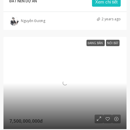
ĐẤT NỀN DỰ ÁN
Xem chi tiết
2 years ago
Nguyễn Đương
ĐANG BÁN
NỔI BẬT
7,500,000,000đ