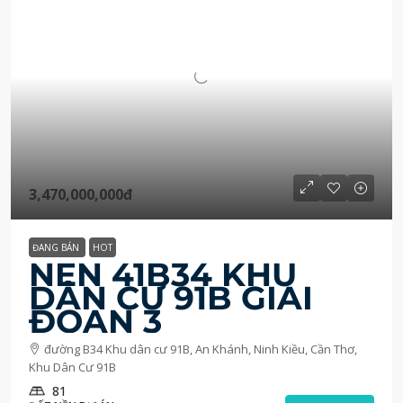
3,470,000,000đ
ĐANG BÁN
HOT
NỀN 41B34 KHU
DÂN CƯ 91B GIAI
ĐOẠN 3
đường B34 Khu dân cư 91B, An Khánh, Ninh Kiều, Cần Thơ,
Khu Dân Cư 91B
81