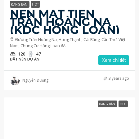
ĐANG BÁN
HOT
NỀN MẶT TIỀN
TRẦN HOÀNG NA
(KDC HỒNG LOAN)
Đường Trần Hoàng Na, Hưng Thạnh, Cái Răng, Cần Thơ, Việt
Nam, Chung Cư Hồng Loan 6A
120
47
ĐẤT NỀN DỰ ÁN
Xem chi tiết
3 years ago
Nguyễn Đương
ĐANG BÁN
HOT