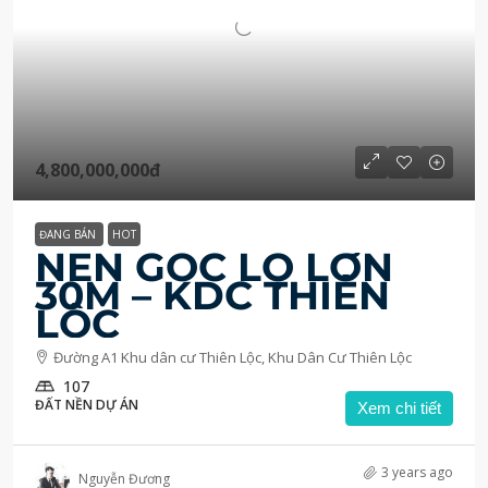
4,800,000,000đ
ĐANG BÁN
HOT
NỀN GỐC LỘ LỚN
30M – KDC THIÊN
LỘC
Đường A1 Khu dân cư Thiên Lộc, Khu Dân Cư Thiên Lộc
107
ĐẤT NỀN DỰ ÁN
Xem chi tiết
3 years ago
Nguyễn Đương