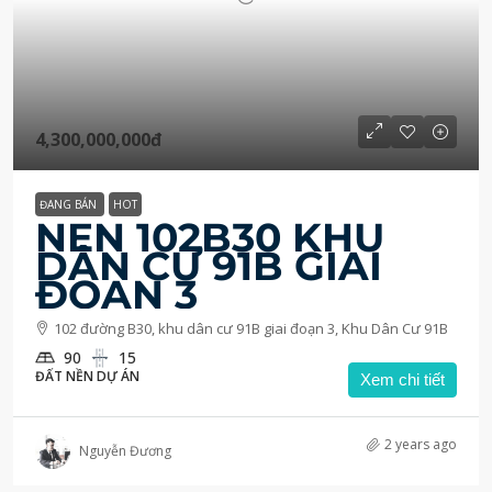
4,300,000,000đ
ĐANG BÁN
HOT
NỀN 102B30 KHU
DÂN CƯ 91B GIAI
ĐOẠN 3
102 đường B30, khu dân cư 91B giai đoạn 3, Khu Dân Cư 91B
90
15
ĐẤT NỀN DỰ ÁN
Xem chi tiết
2 years ago
Nguyễn Đương