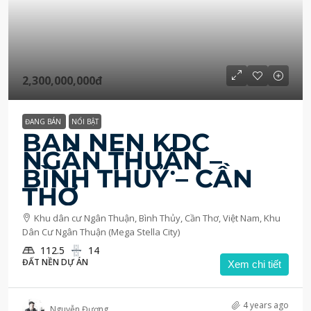
2,300,000,000đ
ĐANG BÁN
NỔI BẬT
BÁN NỀN KDC
NGÂN THUẬN –
BÌNH THUỶ – CẦN
THƠ
Khu dân cư Ngân Thuận, Bình Thủy, Cần Thơ, Việt Nam, Khu
Dân Cư Ngân Thuận (Mega Stella City)
112.5
14
ĐẤT NỀN DỰ ÁN
Xem chi tiết
4 years ago
Nguyễn Đương