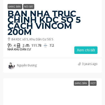
ĐANG BÁN
NỔI BẬT
BÁN NHÀ TRỤC
CHÍNH KDC SỐ 5
CÁCH VINCOM
200M
B4 KDC số 5, Khu Dân Cư Số 5
4
2
111.78
7.2
NHÀ KHU DÂN CƯ
Xem chi tiết
3 years ago
Nguyễn Đương
ĐANG BÁN
HOT