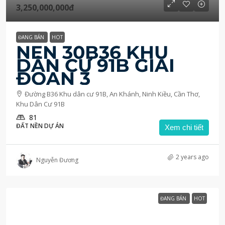
3,250,000,000đ
ĐANG BÁN
HOT
NỀN 30B36 KHU
DÂN CƯ 91B GIAI
ĐOẠN 3
Đường B36 Khu dân cư 91B, An Khánh, Ninh Kiều, Cần Thơ,
Khu Dân Cư 91B
81
ĐẤT NỀN DỰ ÁN
Xem chi tiết
2 years ago
Nguyễn Đương
ĐANG BÁN
HOT