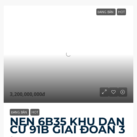
ĐANG BÁN
HOT
3,200,000,000đ
ĐANG BÁN
HOT
NỀN 6B35 KHU DÂN
CƯ 91B GIAI ĐOẠN 3