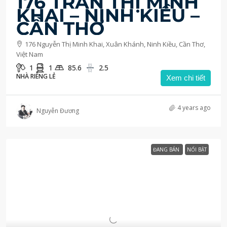
176 TRẦN THỊ MINH
KHAI – NINH KIỀU –
CẦN THƠ
176 Nguyễn Thị Minh Khai, Xuân Khánh, Ninh Kiều, Cần Thơ,
Việt Nam
1
1
85.6
2.5
NHÀ RIÊNG LẺ
Xem chi tiết
4 years ago
Nguyễn Đương
ĐANG BÁN
NỔI BẬT