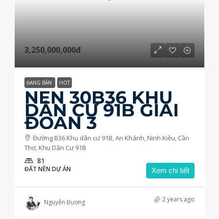
3,250,000,000đ
ĐANG BÁN
HOT
NỀN 30B36 KHU
DÂN CƯ 91B GIAI
ĐOẠN 3
Đường B36 Khu dân cư 91B, An Khánh, Ninh Kiều, Cần
Thơ, Khu Dân Cư 91B
81
ĐẤT NỀN DỰ ÁN
Xem chi tiết
2 years ago
Nguyễn Đương