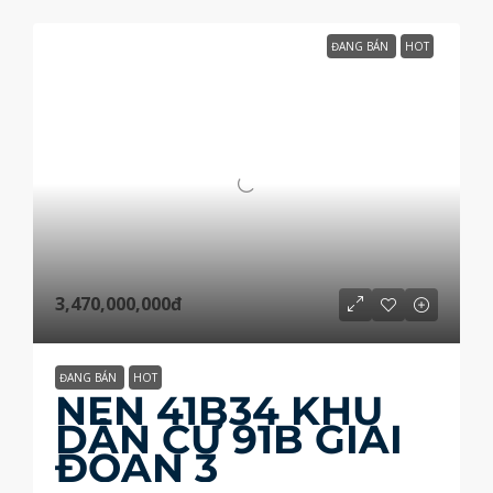
ĐANG BÁN
HOT
3,470,000,000đ
ĐANG BÁN
HOT
NỀN 41B34 KHU
DÂN CƯ 91B GIAI
ĐOẠN 3