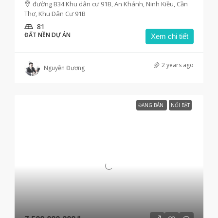
đường B34 Khu dân cư 91B, An Khánh, Ninh Kiều, Cần
Thơ, Khu Dân Cư 91B
81
ĐẤT NỀN DỰ ÁN
Xem chi tiết
2 years ago
Nguyễn Đương
ĐANG BÁN
NỔI BẬT