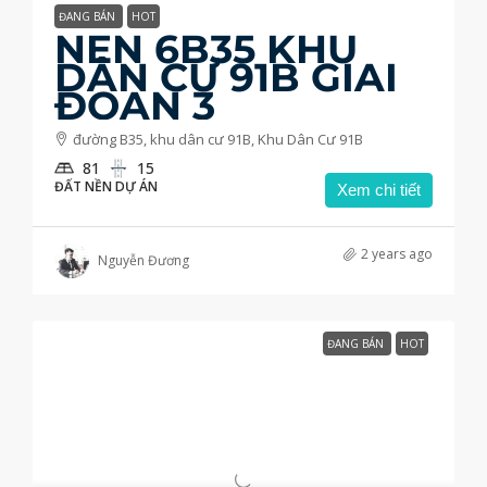
ĐANG BÁN
HOT
NỀN 6B35 KHU
DÂN CƯ 91B GIAI
ĐOẠN 3
đường B35, khu dân cư 91B, Khu Dân Cư 91B
81
15
ĐẤT NỀN DỰ ÁN
Xem chi tiết
2 years ago
Nguyễn Đương
ĐANG BÁN
HOT