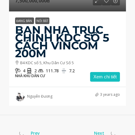
7,500,000,000đ
ĐANG BÁN
NỔI BẬT
BÁN NHÀ TRỤC
CHÍNH KDC SỐ 5
CÁCH VINCOM
200M
B4 KDC số 5, Khu Dân Cư Số 5
4
2
111.78
7.2
NHÀ KHU DÂN CƯ
Xem chi tiết
3 years ago
Nguyễn Đương
Prev
Next