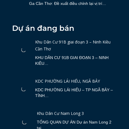
Ga Cần Thơ: Đề xuất điều chỉnh lại vị trí…
Dự án đang bán
Khu Dân Cư 91B giai đoạn 3 – Ninh Kiều
Cần Thơ
KHU DÂN CƯ 91B GIAI ĐOẠN 3 – NINH
KIỀU…
KDC PHƯỜNG LÁI HIẾU, NGÃ BẢY
KDC PHƯỜNG LÁI HIẾU – TP NGÃ BẢY –
TỈNH…
Khu Dân Cư Nam Long 3
TỔNG QUAN DỰ ÁN Dự án Nam Long 2
tại…