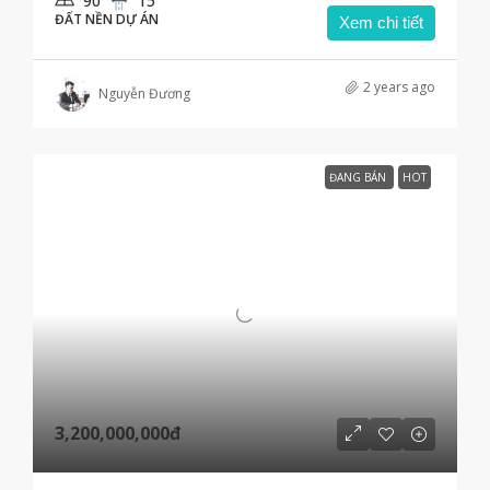
90
15
ĐẤT NỀN DỰ ÁN
Xem chi tiết
2 years ago
Nguyễn Đương
ĐANG BÁN
HOT
3,200,000,000đ