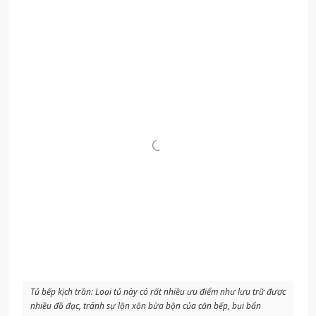
Tủ bếp kịch trần: Loại tủ này có rất nhiều ưu điểm như lưu trữ được
nhiều đồ đạc, tránh sự lộn xộn bừa bộn của căn bếp, bụi bẩn